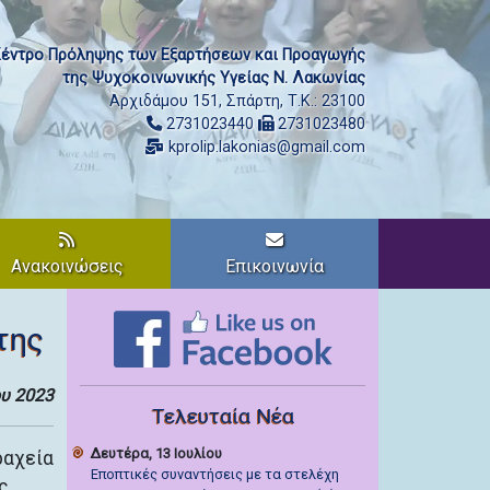
έντρο Πρόληψης των Εξαρτήσεων και Προαγωγής
της Ψυχοκοινωνικής Υγείας Ν. Λακωνίας
Αρχιδάμου 151, Σπάρτη, Τ.Κ.: 23100
2731023440
2731023480
kprolip.lakonias@gmail.com
Ανακοινώσεις
Επικοινωνία
της
υ 2023
Τελευταία Νέα
Δευτέρα, 13 Ιουλίου
αχεία
Εποπτικές συναντήσεις με τα στελέχη
ς.