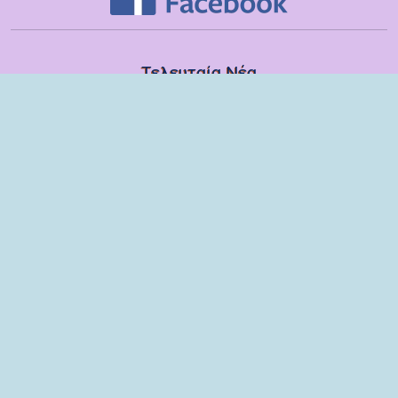
Τελευταία Νέα
Δευτέρα, 13 Ιουλίου
Εποπτικές συναντήσεις με τα στελέχη των ΣΔΕΥ Λακωνίας για το
σχολικό έτος 2025-2026
Τετάρτη, 08 Ιουλίου
Βιωματικό εργαστήριο με παιδιά και γονείς του 6ου Νηπιαγωγείου
Σπάρτης
Τρίτη, 09 Ιουνίου
Ομιλία στους γονείς των μαθητών της ΣΤ τάξης του Δημοτικού
Σχολείου Μονεμβασίας
Παρασκευή, 29 Μαΐου
Παρέμβαση στη ΣΤ΄ τάξη του Δημοτικού Σχολείου Μονεμβασίας
Πέμπτη, 28 Μαΐου
Βιωματική παρέμβαση στους μαθητές του Μονοθέσιου Δημοτικού
Σχολείου Κυπαρισσίου
Τετάρτη, 27 Μαΐου