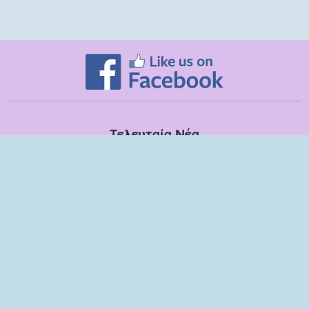
Τελευταία Νέα
Δευτέρα, 13 Ιουλίου
Εποπτικές συναντήσεις με τα στελέχη των ΣΔΕΥ Λακωνίας για το
σχολικό έτος 2025-2026
Τετάρτη, 08 Ιουλίου
Βιωματικό εργαστήριο με παιδιά και γονείς του 6ου Νηπιαγωγείου
Σπάρτης
Τρίτη, 09 Ιουνίου
Ομιλία στους γονείς των μαθητών της ΣΤ τάξης του Δημοτικού
Σχολείου Μονεμβασίας
Παρασκευή, 29 Μαΐου