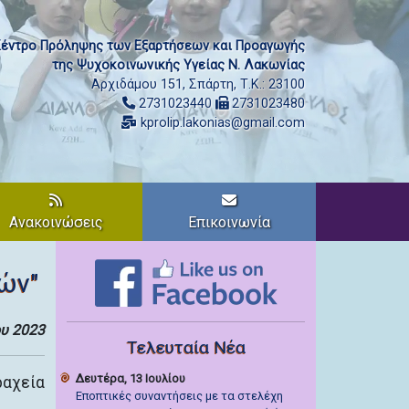
έντρο Πρόληψης των Εξαρτήσεων και Προαγωγής
της Ψυχοκοινωνικής Υγείας Ν. Λακωνίας
Αρχιδάμου 151, Σπάρτη, Τ.Κ.: 23100
2731023440
2731023480
kprolip.lakonias@gmail.com
Ανακοινώσεις
Επικοινωνία
ών"
υ 2023
Τελευταία Νέα
Δευτέρα, 13 Ιουλίου
ραχεία
Εποπτικές συναντήσεις με τα στελέχη