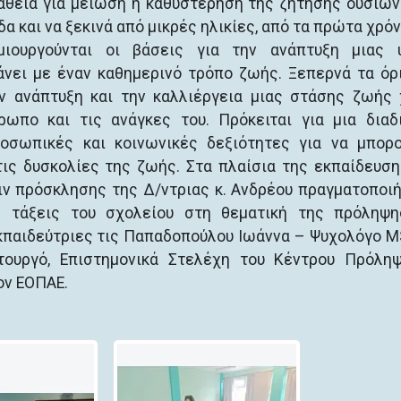
θεια για μείωση ή καθυστέρηση της ζήτησης ουσιών.
α και να ξεκινά από μικρές ηλικίες, από τα πρώτα χρόν
ιουργούνται οι βάσεις για την ανάπτυξη μιας υ
νει με έναν καθημερινό τρόπο ζωής. Ξεπερνά τα όρ
ν ανάπτυξη και την καλλιέργεια μιας στάσης ζωής
ρωπο και τις ανάγκες του. Πρόκειται για μια διαδ
σωπικές και κοινωνικές δεξιότητες για να μπορ
τις δυσκολίες της ζωής. Στα πλαίσια της εκπαίδευσ
ν πρόσκλησης της Δ/ντριας κ. Ανδρέου πραγματοποι
ς τάξεις του σχολείου στη θεματική της πρόληψη
εκπαιδεύτριες τις Παπαδοπούλου Ιωάννα – Ψυχολόγο M
τουργό, Επιστημονικά Στελέχη του Κέντρου Πρόλη
ον ΕΟΠΑΕ.