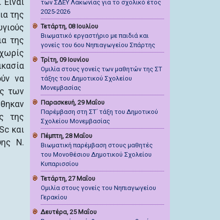
 Είναι
των ΣΔΕΥ Λακωνίας για το σχολικό έτος
2025-2026
ια της
γιούς
Τετάρτη, 08 Ιουλίου
Βιωματικό εργαστήριο με παιδιά και
ια της
γονείς του 6ου Νηπιαγωγείου Σπάρτης
 χωρίς
Τρίτη, 09 Ιουνίου
ικασία
Ομιλία στους γονείς των μαθητών της ΣΤ
ούν να
τάξης του Δημοτικού Σχολείου
Μονεμβασίας
ης των
Παρασκευή, 29 Μαΐου
ήθηκαν
Παρέμβαση στη ΣΤ΄ τάξη του Δημοτικού
ς της
Σχολείου Μονεμβασίας
Sc και
Πέμπτη, 28 Μαΐου
ψης Ν.
Βιωματική παρέμβαση στους μαθητές
του Μονοθέσιου Δημοτικού Σχολείου
Κυπαρισσίου
Τετάρτη, 27 Μαΐου
Ομιλία στους γονείς του Νηπιαγωγείου
Γερακίου
Δευτέρα, 25 Μαΐου