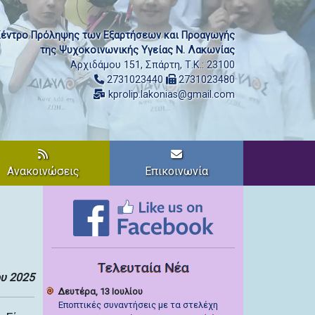
έντρο Πρόληψης των Εξαρτήσεων και Προαγωγής
της Ψυχοκοινωνικής Υγείας Ν. Λακωνίας
Αρχιδάμου 151, Σπάρτη, Τ.Κ.: 23100
2731023440
2731023480
kprolip.lakonias@gmail.com
Ανακοινώσεις
Επικοινωνία
Τελευταία Νέα
υ 2025
Δευτέρα, 13 Ιουλίου
Εποπτικές συναντήσεις με τα στελέχη