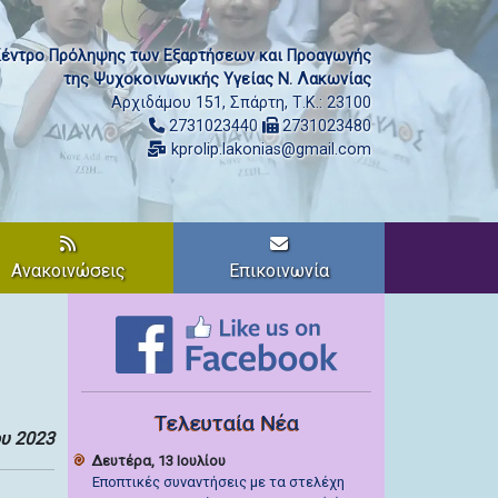
έντρο Πρόληψης των Εξαρτήσεων και Προαγωγής
της Ψυχοκοινωνικής Υγείας Ν. Λακωνίας
Αρχιδάμου 151, Σπάρτη, Τ.Κ.: 23100
2731023440
2731023480
kprolip.lakonias@gmail.com
Ανακοινώσεις
Επικοινωνία
Τελευταία Νέα
υ 2023
Δευτέρα, 13 Ιουλίου
Εποπτικές συναντήσεις με τα στελέχη