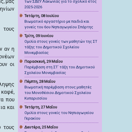
ς, μας
των ΣΔΕΥ Λακωνίας για το σχολικό έτος
2025-2026
ληνίων
Τετάρτη, 08 Ιουλίου
Βιωματικό εργαστήριο με παιδιά και
γονείς του 6ου Νηπιαγωγείου Σπάρτης
α τους
Τρίτη, 09 Ιουνίου
Ομιλία στους γονείς των μαθητών της ΣΤ
τάξης του Δημοτικού Σχολείου
ν αν η
Μονεμβασίας
γονέων
Παρασκευή, 29 Μαΐου
ουν οι
Παρέμβαση στη ΣΤ΄ τάξη του Δημοτικού
Σχολείου Μονεμβασίας
Πέμπτη, 28 Μαΐου
όληψης
Βιωματική παρέμβαση στους μαθητές
 καφέ,
του Μονοθέσιου Δημοτικού Σχολείου
Κυπαρισσίου
τα που
ια και
Τετάρτη, 27 Μαΐου
Ομιλία στους γονείς του Νηπιαγωγείου
Γερακίου
υ τους
Δευτέρα, 25 Μαΐου