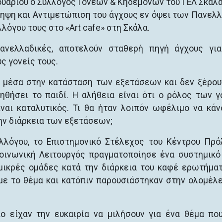
ουαρίου ο Σύλλογος Γονέων & Κηδεμόνων του ΓΕΛ Σκάλα
ληψη και Αντιμετώπιση του άγχους εν όψει των Πανελ
λόγου τους στο «Art cafe» στη Σκάλα.
Πανελλαδικές, αποτελούν σταθερή πηγή άγχους γι
ς γονείς τους.
ι μέσα στην κατάσταση των εξετάσεων και δεν ξέρου
θήσει το παιδί. Η αλήθεια είναι ότι ο ρόλος των 
αι καταλυτικός. Τι θα ήταν λοιπόν ωφέλιμο να κάν
την διάρκεια των εξετάσεων;
υλλόγου, το Επιστημονικό Στέλεχος του Κέντρου Πρ
Κοινωνική Λειτουργός πραγματοποίησε ένα συστημικό
μικρές ομάδες κατά την διάρκεια του καφέ ερωτήμα
με το θέμα και κατόπιν παρουσιάστηκαν στην ολομέλε
ο είχαν την ευκαιρία να μιλήσουν για ένα θέμα πο