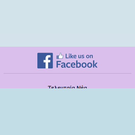
Τελευταία Νέα
Δευτέρα, 13 Ιουλίου
Εποπτικές συναντήσεις με τα στελέχη των ΣΔΕΥ Λακωνίας για το
σχολικό έτος 2025-2026
Τετάρτη, 08 Ιουλίου
Βιωματικό εργαστήριο με παιδιά και γονείς του 6ου Νηπιαγωγείου
Σπάρτης