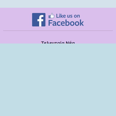
Τελευταία Νέα
Δευτέρα, 13 Ιουλίου
Εποπτικές συναντήσεις με τα στελέχη των ΣΔΕΥ Λακωνίας για το
σχολικό έτος 2025-2026
Τετάρτη, 08 Ιουλίου
Βιωματικό εργαστήριο με παιδιά και γονείς του 6ου Νηπιαγωγείου
Σπάρτης
Τρίτη, 09 Ιουνίου
Ομιλία στους γονείς των μαθητών της ΣΤ τάξης του Δημοτικού
Σχολείου Μονεμβασίας
Παρασκευή, 29 Μαΐου
Παρέμβαση στη ΣΤ΄ τάξη του Δημοτικού Σχολείου Μονεμβασίας