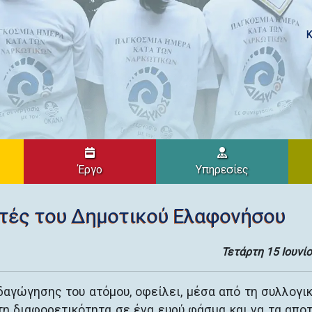
Κ
Έργο
Υπηρεσίες
τές του Δημοτικού Ελαφονήσου
Τετάρτη 15 Ιουνί
δαγώγησης του ατόμου, οφείλει, μέσα από τη συλλογι
 τη διαφορετικότητα σε ένα ευρύ φάσμα και να τα απο