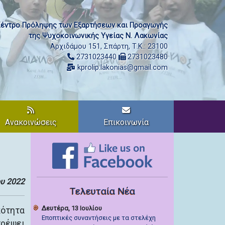
έντρο Πρόληψης των Εξαρτήσεων και Προαγωγής
της Ψυχοκοινωνικής Υγείας Ν. Λακωνίας
Αρχιδάμου 151, Σπάρτη, Τ.Κ.: 23100
2731023440
2731023480
kprolip.lakonias@gmail.com
Ανακοινώσεις
Επικοινωνία
ου 2022
Τελευταία Νέα
Δευτέρα, 13 Ιουλίου
κότητα
Εποπτικές συναντήσεις με τα στελέχη
τρέψει