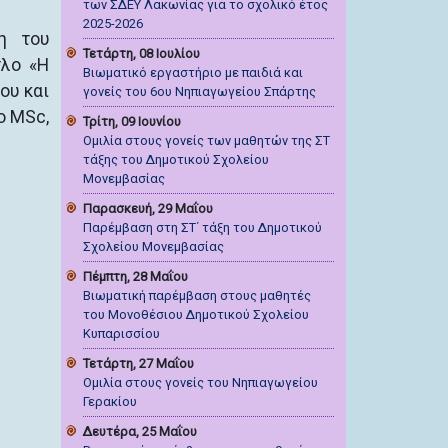
των ΣΔΕΥ Λακωνίας για το σχολικό έτος
2025-2026
η του
Τετάρτη, 08 Ιουλίου
τλο «Η
Βιωματικό εργαστήριο με παιδιά και
ου και
γονείς του 6ου Νηπιαγωγείου Σπάρτης
ο MSc,
Τρίτη, 09 Ιουνίου
Ομιλία στους γονείς των μαθητών της ΣΤ
τάξης του Δημοτικού Σχολείου
Μονεμβασίας
Παρασκευή, 29 Μαΐου
Παρέμβαση στη ΣΤ΄ τάξη του Δημοτικού
Σχολείου Μονεμβασίας
Πέμπτη, 28 Μαΐου
Βιωματική παρέμβαση στους μαθητές
του Μονοθέσιου Δημοτικού Σχολείου
Κυπαρισσίου
Τετάρτη, 27 Μαΐου
Ομιλία στους γονείς του Νηπιαγωγείου
Γερακίου
Δευτέρα, 25 Μαΐου