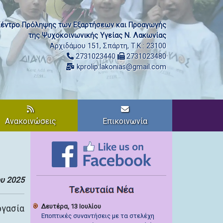
έντρο Πρόληψης των Εξαρτήσεων και Προαγωγής
της Ψυχοκοινωνικής Υγείας Ν. Λακωνίας
Αρχιδάμου 151, Σπάρτη, Τ.Κ.: 23100
2731023440
2731023480
kprolip.lakonias@gmail.com
Ανακοινώσεις
Επικοινωνία
ου 2025
Τελευταία Νέα
Δευτέρα, 13 Ιουλίου
ργασία
Εποπτικές συναντήσεις με τα στελέχη