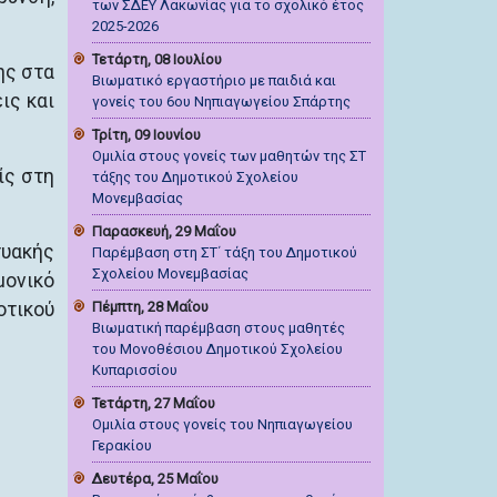
των ΣΔΕΥ Λακωνίας για το σχολικό έτος
2025-2026
Τετάρτη, 08 Ιουλίου
ης στα
Βιωματικό εργαστήριο με παιδιά και
ις και
γονείς του 6ου Νηπιαγωγείου Σπάρτης
Τρίτη, 09 Ιουνίου
Ομιλία στους γονείς των μαθητών της ΣΤ
ίς στη
τάξης του Δημοτικού Σχολείου
Μονεμβασίας
Παρασκευή, 29 Μαΐου
τυακής
Παρέμβαση στη ΣΤ΄ τάξη του Δημοτικού
Σχολείου Μονεμβασίας
μονικό
οτικού
Πέμπτη, 28 Μαΐου
Βιωματική παρέμβαση στους μαθητές
του Μονοθέσιου Δημοτικού Σχολείου
Κυπαρισσίου
Τετάρτη, 27 Μαΐου
Ομιλία στους γονείς του Νηπιαγωγείου
Γερακίου
Δευτέρα, 25 Μαΐου