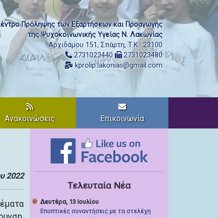
έντρο Πρόληψης των Εξαρτήσεων και Προαγωγής
της Ψυχοκοινωνικής Υγείας Ν. Λακωνίας
Αρχιδάμου 151, Σπάρτη, Τ.Κ.: 23100
2731023440
2731023480
kprolip.lakonias@gmail.com
Ανακοινώσεις
Επικοινωνία
υ 2022
Τελευταία Νέα
Δευτέρα, 13 Ιουλίου
θέματα
Εποπτικές συναντήσεις με τα στελέχη
ρυνση,