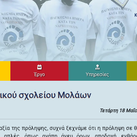
Κ
Έργο
Υπηρεσίες
τικού σχολείου Μολάων
Τετάρτη 18 Μαΐο
αξία της πρόληψης, συχνά ξεχνάμε ότι η πρόληψη σε 
ς απλές, όπως αγάπη άνευ όρων, αποδοχή, ενθάρ