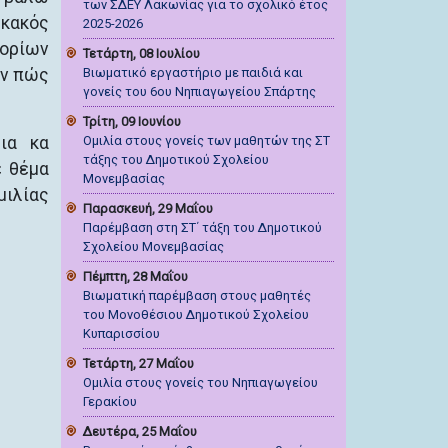
των ΣΔΕΥ Λακωνίας για το σχολικό έτος
 κακός
2025-2026
 ορίων
Τετάρτη, 08 Ιουλίου
υν πώς
Βιωματικό εργαστήριο με παιδιά και
γονείς του 6ου Νηπιαγωγείου Σπάρτης
Τρίτη, 09 Ιουνίου
ια κα
Ομιλία στους γονείς των μαθητών της ΣΤ
τάξης του Δημοτικού Σχολείου
ε θέμα
Μονεμβασίας
μιλίας
Παρασκευή, 29 Μαΐου
Παρέμβαση στη ΣΤ΄ τάξη του Δημοτικού
Σχολείου Μονεμβασίας
Πέμπτη, 28 Μαΐου
Βιωματική παρέμβαση στους μαθητές
του Μονοθέσιου Δημοτικού Σχολείου
Κυπαρισσίου
Τετάρτη, 27 Μαΐου
Ομιλία στους γονείς του Νηπιαγωγείου
Γερακίου
Δευτέρα, 25 Μαΐου