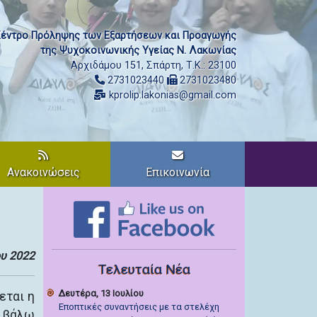
έντρο Πρόληψης των Εξαρτήσεων και Προαγωγής
της Ψυχοκοινωνικής Υγείας Ν. Λακωνίας
Αρχιδάμου 151, Σπάρτη, Τ.Κ.: 23100
2731023440
2731023480
kprolip.lakonias@gmail.com
Ανακοινώσεις
Επικοινωνία
ου 2022
Τελευταία Νέα
Δευτέρα, 13 Ιουλίου
εται η
Εποπτικές συναντήσεις με τα στελέχη
α βάλω