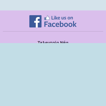
Τελευταία Νέα
Δευτέρα, 13 Ιουλίου
Εποπτικές συναντήσεις με τα στελέχη των ΣΔΕΥ Λακωνίας για το
σχολικό έτος 2025-2026
Τετάρτη, 08 Ιουλίου
Βιωματικό εργαστήριο με παιδιά και γονείς του 6ου Νηπιαγωγείου
Σπάρτης
Τρίτη, 09 Ιουνίου
Ομιλία στους γονείς των μαθητών της ΣΤ τάξης του Δημοτικού
Σχολείου Μονεμβασίας
Παρασκευή, 29 Μαΐου
Παρέμβαση στη ΣΤ΄ τάξη του Δημοτικού Σχολείου Μονεμβασίας