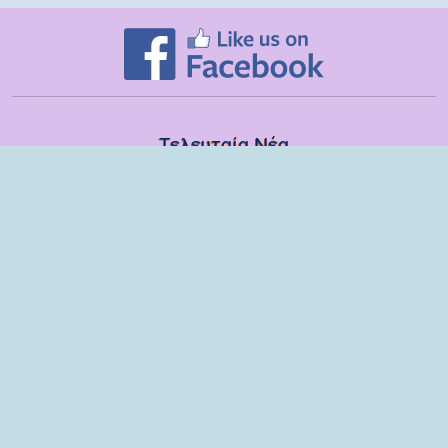
Τελευταία Νέα
Δευτέρα, 13 Ιουλίου
Εποπτικές συναντήσεις με τα στελέχη των ΣΔΕΥ Λακωνίας για το
σχολικό έτος 2025-2026
Τετάρτη, 08 Ιουλίου
Βιωματικό εργαστήριο με παιδιά και γονείς του 6ου Νηπιαγωγείου
Σπάρτης
Τρίτη, 09 Ιουνίου
Ομιλία στους γονείς των μαθητών της ΣΤ τάξης του Δημοτικού
Σχολείου Μονεμβασίας
Παρασκευή, 29 Μαΐου
Παρέμβαση στη ΣΤ΄ τάξη του Δημοτικού Σχολείου Μονεμβασίας
Πέμπτη, 28 Μαΐου