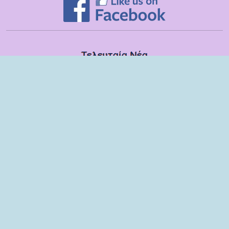
Τελευταία Νέα
Δευτέρα, 13 Ιουλίου
Εποπτικές συναντήσεις με τα στελέχη των ΣΔΕΥ Λακωνίας για το
σχολικό έτος 2025-2026
Τετάρτη, 08 Ιουλίου
Βιωματικό εργαστήριο με παιδιά και γονείς του 6ου Νηπιαγωγείου
Σπάρτης
Τρίτη, 09 Ιουνίου
Ομιλία στους γονείς των μαθητών της ΣΤ τάξης του Δημοτικού
Σχολείου Μονεμβασίας
Παρασκευή, 29 Μαΐου
Παρέμβαση στη ΣΤ΄ τάξη του Δημοτικού Σχολείου Μονεμβασίας
Πέμπτη, 28 Μαΐου
Βιωματική παρέμβαση στους μαθητές του Μονοθέσιου Δημοτικού
Σχολείου Κυπαρισσίου