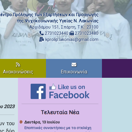
έντρο Πρόληψης των Εξαρτήσεων και Προαγωγής
της Ψυχοκοινωνικής Υγείας Ν. Λακωνίας
Αρχιδάμου 151, Σπάρτη, Τ.Κ.: 23100
2731023440
2731023480
kprolip.lakonias@gmail.com
Ανακοινώσεις
Επικοινωνία
ου 2023
Τελευταία Νέα
Δευτέρα, 13 Ιουλίου
ων του
Εποπτικές συναντήσεις με τα στελέχη
ης δύο