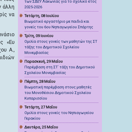
των ΣΔΕΥ Λακωνίας για το σχολικό έτος
ν άλλη
2025-2026
ρίς να
Τετάρτη, 08 Ιουλίου
Βιωματικό εργαστήριο με παιδιά και
γονείς του 6ου Νηπιαγωγείου Σπάρτης
μνάσιο
Τρίτη, 09 Ιουνίου
ς «Ευ
Ομιλία στους γονείς των μαθητών της ΣΤ
τάξης του Δημοτικού Σχολείου
ου Α.,
Μονεμβασίας
αιδιών
Παρασκευή, 29 Μαΐου
Παρέμβαση στη ΣΤ΄ τάξη του Δημοτικού
Σχολείου Μονεμβασίας
Πέμπτη, 28 Μαΐου
Βιωματική παρέμβαση στους μαθητές
του Μονοθέσιου Δημοτικού Σχολείου
Κυπαρισσίου
Τετάρτη, 27 Μαΐου
Ομιλία στους γονείς του Νηπιαγωγείου
Γερακίου
Δευτέρα, 25 Μαΐου