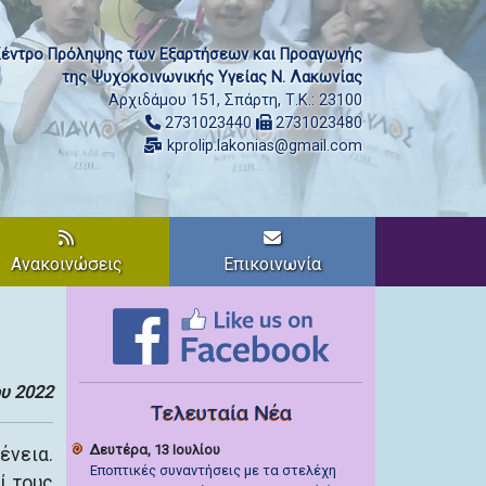
έντρο Πρόληψης των Εξαρτήσεων και Προαγωγής
της Ψυχοκοινωνικής Υγείας Ν. Λακωνίας
Αρχιδάμου 151, Σπάρτη, Τ.Κ.: 23100
2731023440
2731023480
kprolip.lakonias@gmail.com
Ανακοινώσεις
Επικοινωνία
υ 2022
Τελευταία Νέα
Δευτέρα, 13 Ιουλίου
ένεια.
Εποπτικές συναντήσεις με τα στελέχη
ί τους