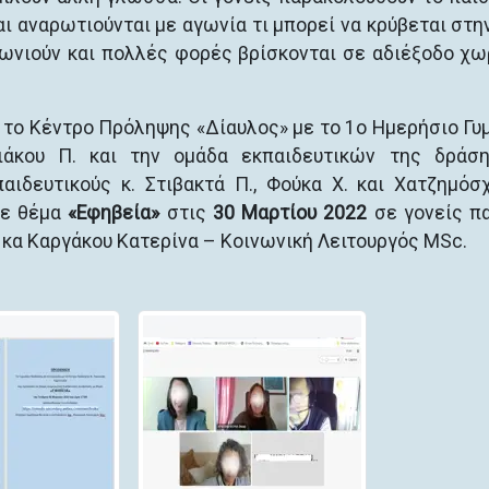
αι αναρωτιούνται με αγωνία τι μπορεί να κρύβεται στη
γωνιούν και πολλές φορές βρίσκονται σε αδιέξοδο χω
ι το Κέντρο Πρόληψης «Δίαυλος» με το 1ο Ημερήσιο Γυ
ιάκου Π. και την ομάδα εκπαιδευτικών της δράση
αιδευτικούς κ. Στιβακτά Π., Φούκα Χ. και Χατζημόσχ
με θέμα
«Εφηβεία»
στις
30 Μαρτίου 2022
σε γονείς π
η κα Καργάκου Κατερίνα – Κοινωνική Λειτουργός MSc.