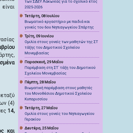
των ΣΔΕΥ Λακωνίας για το σχολικό έτος
 είναι
2025-2026
Τετάρτη, 08 Ιουλίου
Βιωματικό εργαστήριο με παιδιά και
γονείς του 6ου Νηπιαγωγείου Σπάρτης
Τρίτη, 09 Ιουνίου
γασίας
Ομιλία στους γονείς των μαθητών της ΣΤ
μβρίου
τάξης του Δημοτικού Σχολείου
Μονεμβασίας
άρτης,
ισμένα
Παρασκευή, 29 Μαΐου
Παρέμβαση στη ΣΤ΄ τάξη του Δημοτικού
Σχολείου Μονεμβασίας
Πέμπτη, 28 Μαΐου
Βιωματική παρέμβαση στους μαθητές
του Μονοθέσιου Δημοτικού Σχολείου
εταξύ
Κυπαρισσίου
ων (4)
Τετάρτη, 27 Μαΐου
τες
14,
Ομιλία στους γονείς του Νηπιαγωγείου
Γερακίου
Δευτέρα, 25 Μαΐου
ς και