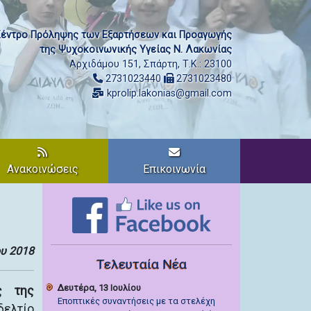
έντρο Πρόληψης των Εξαρτήσεων και Προαγωγής
της Ψυχοκοινωνικής Υγείας Ν. Λακωνίας
Αρχιδάμου 151, Σπάρτη, Τ.Κ.: 23100
2731023440
2731023480
kprolip.lakonias@gmail.com
Ανακοινώσεις
Επικοινωνία
υ 2018
Τελευταία Νέα
Δευτέρα, 13 Ιουλίου
ς της
Εποπτικές συναντήσεις με τα στελέχη
δελτίο