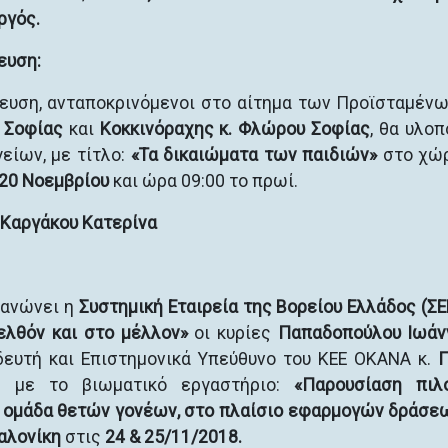
ργός.
ευση:
ευση, ανταποκρινόμενοι στο αίτημα των Προϊσταμέν
 Σοφίας
και
Κοκκινόραχης κ. Φλώρου Σοφίας
, θα υλοπ
είων, με τίτλο:
«Τα δικαιώματα των παιδιών»
στο χώρ
 20 Νοεμβρίου
και ώρα 09:00 το πρωί.
Καργάκου Κατερίνα
γανώνει η
Συστημική Εταιρεία της Βορείου Ελλάδος (ΣΕ
ελθόν και στο μέλλον»
οι κυρίες
Παπαδοπούλου Ιωάν
δευτή και Επιστημονικά Υπεύθυνο του ΚΕΕ ΟΚΑΝΑ κ.
Γ
ς με το βιωματικό εργαστήριο:
«Παρουσίαση πιλ
ομάδα θετών γονέων, στο πλαίσιο εφαρμογών δράσε
αλονίκη
στις
24 & 25/11/2018.