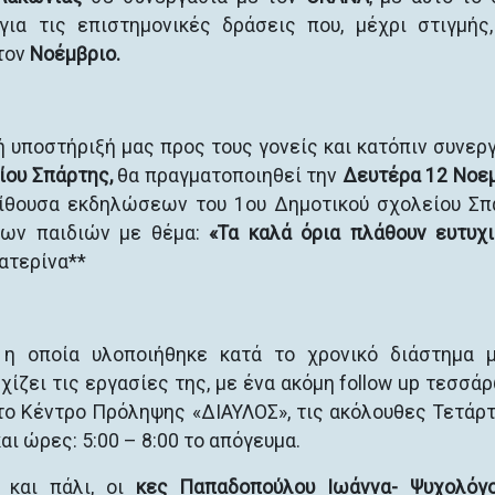
ια τις επιστημονικές δράσεις που, μέχρι στιγμής,
τον
Νοέμβριο.
ή υποστήριξή μας προς τους γονείς και κατόπιν συνερ
ίου Σπάρτης,
θα πραγματοποιηθεί την
Δευτέρα 12 Νοε
αίθουσα εκδηλώσεων του 1ου Δημοτικού σχολείου Σπ
των παιδιών με θέμα:
«Τα καλά όρια πλάθουν ευτυχ
Κατερίνα**
η οποία υλοποιήθηκε κατά το χρονικό διάστημα μ
χίζει τις εργασίες της, με ένα ακόμη follow up τεσσάρ
το Κέντρο Πρόληψης «ΔΙΑΥΛΟΣ», τις ακόλουθες Τετάρ
αι ώρες: 5:00 – 8:00 το απόγευμα.
ι και πάλι, οι
κες Παπαδοπούλου Ιωάννα- Ψυχολόγο