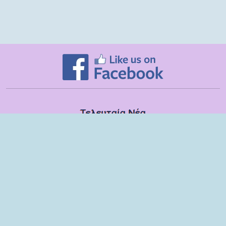
Τελευταία Νέα
Δευτέρα, 13 Ιουλίου
Εποπτικές συναντήσεις με τα στελέχη των ΣΔΕΥ Λακωνίας για το
σχολικό έτος 2025-2026
Τετάρτη, 08 Ιουλίου
Βιωματικό εργαστήριο με παιδιά και γονείς του 6ου Νηπιαγωγείου
Σπάρτης
Τρίτη, 09 Ιουνίου
Ομιλία στους γονείς των μαθητών της ΣΤ τάξης του Δημοτικού
Σχολείου Μονεμβασίας