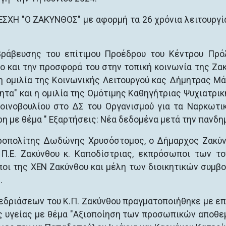
ΣΧΗ "Ο ΖΑΚΥΝΘΟΣ" με αφορμή τα 26 χρόνια λειτουργί
βράβευσης του επίτιμου Προέδρου του Κέντρου Πρ
γο και την προσφορά του στην τοπική κοινωνία της Ζα
η ομιλία της Κοινωνικής Λειτουργού κας Δήμητρας Μ
τητα" και η ομιλία της Ομότιμης Καθηγήτριας Ψυχιατρικ
ινοβουλίου στο ΔΣ του Οργανισμού για τα Ναρκωτι
με θέμα " Εξαρτήσεις: Νέα δεδομένα μετά την πανδημ
οπολίτης Δωδώνης Χρυσόστομος, ο Δήμαρχος Ζακύν
 Π.Ε. Ζακύνθου κ. Καποδίστριας, εκπρόσωποι των τ
ποι της ΧΕΝ Ζακύνθου και μέλη των διοικητικών συμβ
.
νεδριάσεων του Κ.Π. Ζακύνθου πραγματοποιήθηκε με επ
ς υγείας με θέμα "Αξιοποίηση των προσωπικών αποθ