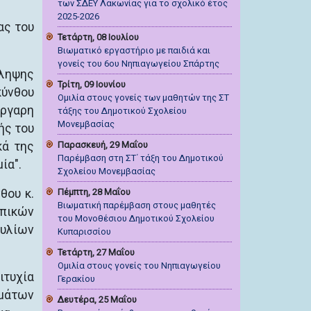
των ΣΔΕΥ Λακωνίας για το σχολικό έτος
2025-2026
ας του
Τετάρτη, 08 Ιουλίου
Βιωματικό εργαστήριο με παιδιά και
γονείς του 6ου Νηπιαγωγείου Σπάρτης
όληψης
Τρίτη, 09 Ιουνίου
κύνθου
Ομιλία στους γονείς των μαθητών της ΣΤ
άργαρη
τάξης του Δημοτικού Σχολείου
Μονεμβασίας
ής του
κά της
Παρασκευή, 29 Μαΐου
Παρέμβαση στη ΣΤ΄ τάξη του Δημοτικού
ία".
Σχολείου Μονεμβασίας
θου κ.
Πέμπτη, 28 Μαΐου
Βιωματική παρέμβαση στους μαθητές
οπικών
του Μονοθέσιου Δημοτικού Σχολείου
ουλίων
Κυπαρισσίου
Τετάρτη, 27 Μαΐου
Ομιλία στους γονείς του Νηπιαγωγείου
ιτυχία
Γερακίου
εμάτων
Δευτέρα, 25 Μαΐου