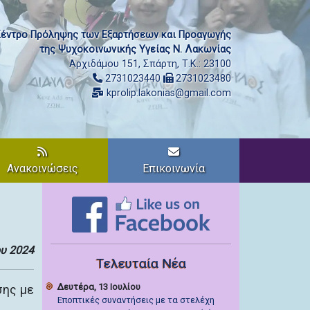
έντρο Πρόληψης των Εξαρτήσεων και Προαγωγής
της Ψυχοκοινωνικής Υγείας Ν. Λακωνίας
Αρχιδάμου 151, Σπάρτη, Τ.Κ.: 23100
2731023440
2731023480
kprolip.lakonias@gmail.com
Ανακοινώσεις
Επικοινωνία
ου 2024
Τελευταία Νέα
Δευτέρα, 13 Ιουλίου
σης με
Εποπτικές συναντήσεις με τα στελέχη