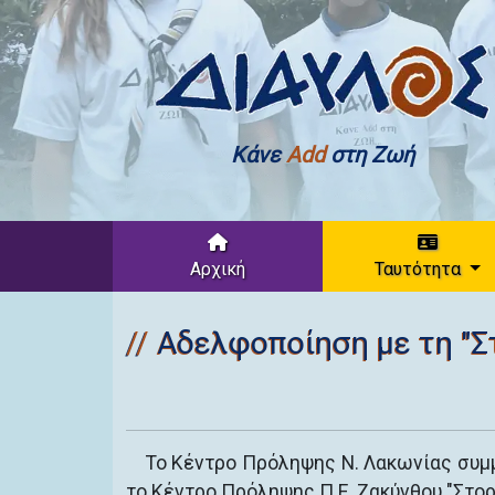
Κάνε
Add
στη Ζωή
Αρχική
Ταυτότητα
Αδελφοποίηση με τη "Σ
Το Κέντρο Πρόληψης Ν. Λακωνίας συ
το Κέντρο Πρόληψης Π.Ε. Ζακύνθου "Στοργ