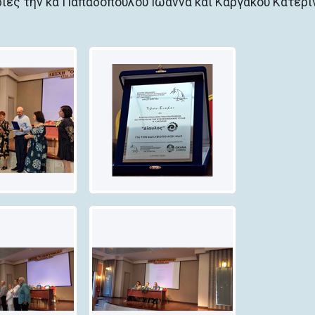
ριες την κα Παπαδοπούλου Ιωάννα και Καργάκου Κατερί