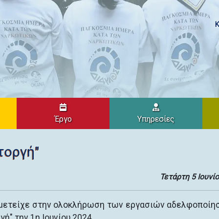
Κ
Έργο
Υπηρεσίες
τοργή"
Τετάρτη 5 Ιουνί
μμετείχε στην ολοκλήρωση των εργασιών αδελφοποίη
ή" την 1η Ιουνίου 2024.